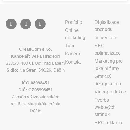
Portfolio
Digitalizace
obchodu
Online
marketing
Influencom
Tým
SEO
CreatiCom s.r.o.
optimalizace
Kariéra
Kancelář:
Velká Hradební
Marketing pro
Kontakt
3385/9, 400 01 Ústí nad Labem
lokální firmy
Sídlo:
Na Stráni 546/26, Děčín
Grafický
IČO 08998451
design a foto
DIČ: CZ08998451
Videoprodukce
Zapsán v živnostenském
Tvorba
rejstříku Magistrátu města
webových
Děčín
stránek
PPC reklama