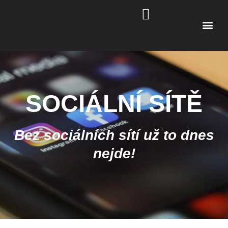
Online ma
SOCIÁLNÍ SÍTĚ
Bez sociálních sítí už to dnes
nejde!